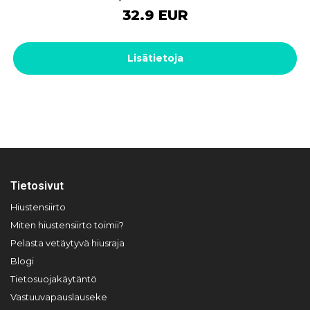
32.9 EUR
Lisätietoja
Tietosivut
Hiustensiirto
Miten hiustensiirto toimii?
Pelasta vetäytyvä hiusraja
Blogi
Tietosuojakäytäntö
Vastuuvapauslauseke