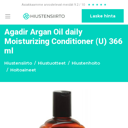
Asiakkaamme arvostelevat meidät 9.2 / 10
★
★
★
★
★
Laske hinta
Agadir Argan Oil daily
Moisturizing Conditioner (U) 366
ml
Hiustensiirto
Hiustuotteet
Hiustenhoito
Hoitoaineet