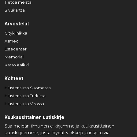
Tietoa meistä
Sivukartta
Arvostelut
Cityklinikka
Asmed
Estecenter
Memorial
Katso Kaikki
Kohteet
Hiustensiirto Suomessa
Hiustensiirto Turkissa
Hiustensiirto Virossa
Kuukausittainen uutiskirje
Saa meidän ilmainen e-kirjamme ja kuukausittainen
uutiskirjeemme, josta löydät vinkkejä ja inspiroivia