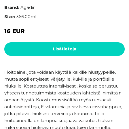
Brand:
Agadir
Size:
366.00ml
16 EUR
Lisätietoja
Hoitoaine, jota voidaan käyttää kaikille hiustyypeille,
mutta sopii erityisesti värjätyille, kuiville ja pörröisille
hiuksille. Kosteuttaa intensiivisesti, koska se perustuu
yhteen tunnetuimmista kosteuden lähteistä, nimittäin
argaaniöljystä. Koostumus sisältää myös runsaasti
antioksidantteja, E-vitamiinia ja ravitsevia rasvahappoja,
jotka pitävät hiuksesi terveinä ja kauniina. Tällä
hoitoaineella on lämpöä suojaava vaikutus hiuksiin,
mikä suojaa hiuksiasi muotoilurautojen lämmöltä.