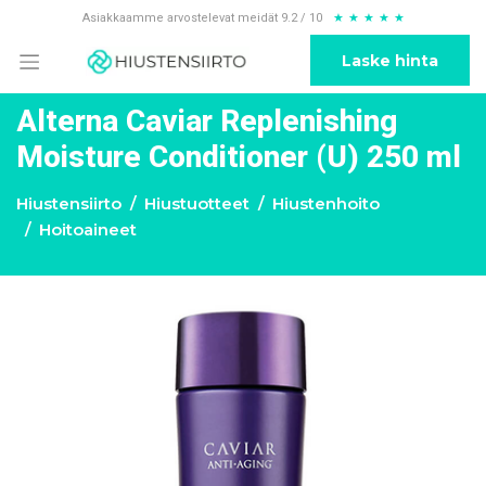
Asiakkaamme arvostelevat meidät 9.2 / 10
★
★
★
★
★
Laske hinta
Alterna Caviar Replenishing
Moisture Conditioner (U) 250 ml
Hiustensiirto
Hiustuotteet
Hiustenhoito
Hoitoaineet