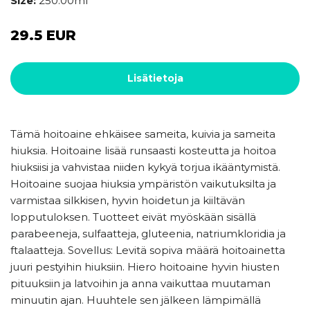
Size:
250.00ml
29.5 EUR
Lisätietoja
Tämä hoitoaine ehkäisee sameita, kuivia ja sameita
hiuksia. Hoitoaine lisää runsaasti kosteutta ja hoitoa
hiuksiisi ja vahvistaa niiden kykyä torjua ikääntymistä.
Hoitoaine suojaa hiuksia ympäristön vaikutuksilta ja
varmistaa silkkisen, hyvin hoidetun ja kiiltävän
lopputuloksen. Tuotteet eivät myöskään sisällä
parabeeneja, sulfaatteja, gluteenia, natriumkloridia ja
ftalaatteja. Sovellus: Levitä sopiva määrä hoitoainetta
juuri pestyihin hiuksiin. Hiero hoitoaine hyvin hiusten
pituuksiin ja latvoihin ja anna vaikuttaa muutaman
minuutin ajan. Huuhtele sen jälkeen lämpimällä