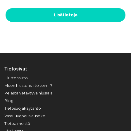
Lisätietoja
Tietosivut
Hiustensiirto
Miten hiustensiirto toimii?
Pelasta vetäytyvä hiusraja
Blogi
Tietosuojakäytäntö
Vastuuvapauslauseke
Tietoa meistä
Sivukartta