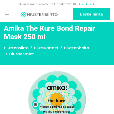
Asiakkaamme arvostelevat meidät 9.2 / 10
★
★
★
★
★
Laske hinta
Amika The Kure Bond Repair
Mask 250 ml
Hiustensiirto
Hiustuotteet
Hiustenhoito
Hiusnaamiot