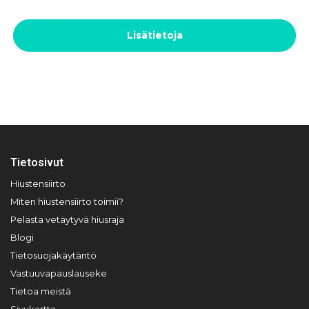
Lisätietoja
Tietosivut
Hiustensiirto
Miten hiustensiirto toimii?
Pelasta vetäytyvä hiusraja
Blogi
Tietosuojakäytäntö
Vastuuvapauslauseke
Tietoa meistä
Sivukartta