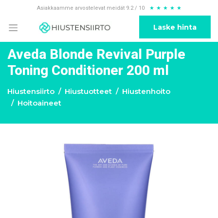
Asiakkaamme arvostelevat meidät 9.2 / 10
★
★
★
★
★
Laske hinta
Aveda Blonde Revival Purple
Toning Conditioner 200 ml
Hiustensiirto
Hiustuotteet
Hiustenhoito
Hoitoaineet