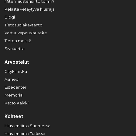
Miten hiustensiirto toimii?
Pelasta vetäytyvä hiusraja
Blogi
Tietosuojakäytäntö
Vastuuvapauslauseke
Tietoa meistä
Sivukartta
Arvostelut
Cityklinikka
Asmed
Estecenter
Memorial
Katso Kaikki
Kohteet
Hiustensiirto Suomessa
Hiustensiirto Turkissa