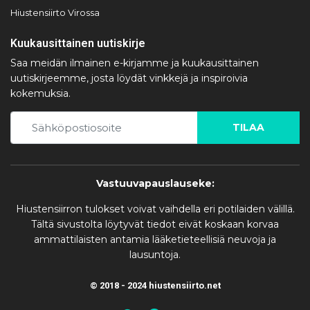
Hiustensiirto Virossa
Kuukausittainen uutiskirje
Saa meidän ilmainen e-kirjamme ja kuukausittainen
uutiskirjeemme, josta löydät vinkkejä ja inspiroivia
kokemuksia.
TILAA
Vastuuvapauslauseke:
Hiustensiirron tulokset voivat vaihdella eri potilaiden välillä.
Tältä sivustolta löytyvät tiedot eivät koskaan korvaa
ammattilaisten antamia lääketieteellisiä neuvoja ja
lausuntoja.
© 2018 - 2024 hiustensiirto.net