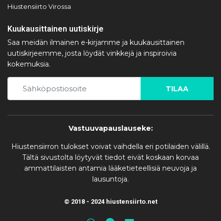
Hiustensiirto Virossa
Kuukausittainen uutiskirje
Saa meidän ilmainen e-kirjamme ja kuukausittainen
uutiskirjeemme, josta löydät vinkkejä ja inspiroivia
kokemuksia.
TILAA
Vastuuvapauslauseke:
Hiustensiirron tulokset voivat vaihdella eri potilaiden välillä.
Tältä sivustolta löytyvät tiedot eivät koskaan korvaa
ammattilaisten antamia lääketieteellisiä neuvoja ja
lausuntoja.
© 2018 - 2024 hiustensiirto.net