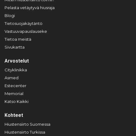
Pelasta vetäytyvä hiusraja
Blogi
Tietosuojakäytäntö
Vastuuvapauslauseke
Tietoa meistä
Sivukartta
Arvostelut
Cityklinikka
Asmed
Estecenter
Memorial
Katso Kaikki
Kohteet
Hiustensiirto Suomessa
Hiustensiirto Turkissa