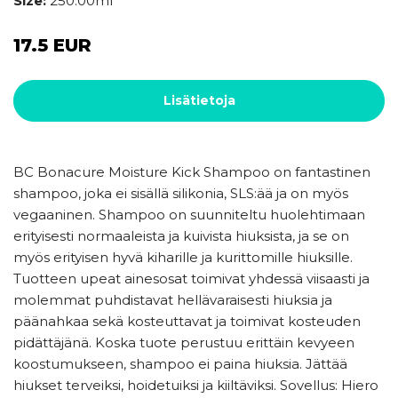
Size:
250.00ml
17.5 EUR
Lisätietoja
BC Bonacure Moisture Kick Shampoo on fantastinen
shampoo, joka ei sisällä silikonia, SLS:ää ja on myös
vegaaninen. Shampoo on suunniteltu huolehtimaan
erityisesti normaaleista ja kuivista hiuksista, ja se on
myös erityisen hyvä kiharille ja kurittomille hiuksille.
Tuotteen upeat ainesosat toimivat yhdessä viisaasti ja
molemmat puhdistavat hellävaraisesti hiuksia ja
päänahkaa sekä kosteuttavat ja toimivat kosteuden
pidättäjänä. Koska tuote perustuu erittäin kevyeen
koostumukseen, shampoo ei paina hiuksia. Jättää
hiukset terveiksi, hoidetuiksi ja kiiltäviksi. Sovellus: Hiero