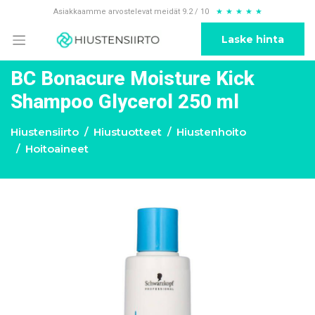
Asiakkaamme arvostelevat meidät 9.2 / 10
★
★
★
★
★
Laske hinta
BC Bonacure Moisture Kick
Shampoo Glycerol 250 ml
Hiustensiirto
Hiustuotteet
Hiustenhoito
Hoitoaineet