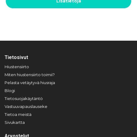
Lisätietoja
Tietosivut
Hiustensiirto
Miten hiustensiirto toimii?
Pelasta vetäytyvä hiusraja
Blogi
Tietosuojakäytäntö
Vastuuvapauslauseke
Tietoa meistä
Sivukartta
Arvostelut