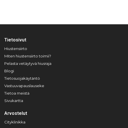
Tietosivut
Hiustensiirto
Miten hiustensiirto toimii?
Pelasta vetäytyvä hiusraja
Blogi
Tietosuojakäytäntö
Vastuuvapauslauseke
Tietoa meistä
Sivukartta
Arvostelut
Cityklinikka