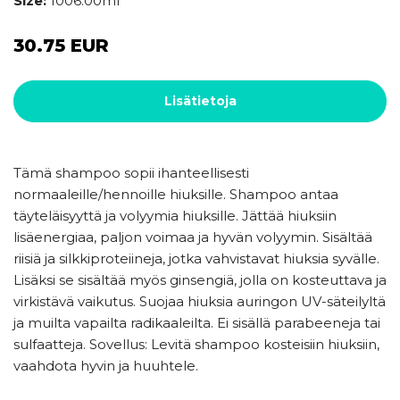
Size:
1006.00ml
30.75 EUR
Lisätietoja
Tämä shampoo sopii ihanteellisesti
normaaleille/hennoille hiuksille. Shampoo antaa
täyteläisyyttä ja volyymia hiuksille. Jättää hiuksiin
lisäenergiaa, paljon voimaa ja hyvän volyymin. Sisältää
riisiä ja silkkiproteiineja, jotka vahvistavat hiuksia syvälle.
Lisäksi se sisältää myös ginsengiä, jolla on kosteuttava ja
virkistävä vaikutus. Suojaa hiuksia auringon UV-säteilyltä
ja muilta vapailta radikaaleilta. Ei sisällä parabeeneja tai
sulfaatteja. Sovellus: Levitä shampoo kosteisiin hiuksiin,
vaahdota hyvin ja huuhtele.