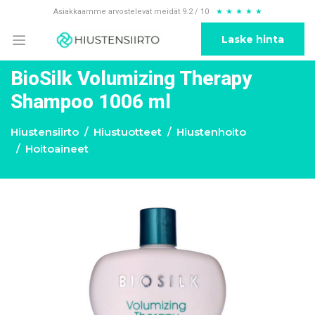
Asiakkaamme arvostelevat meidät 9.2 / 10
★
★
★
★
★
Laske hinta
BioSilk Volumizing Therapy
Shampoo 1006 ml
Hiustensiirto
Hiustuotteet
Hiustenhoito
Hoitoaineet