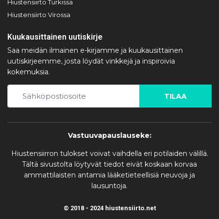
Hiustensiirto Turkissa
Hiustensiirto Virossa
Kuukausittainen uutiskirje
Saa meidän ilmainen e-kirjamme ja kuukausittainen
uutiskirjeemme, josta löydät vinkkejä ja inspiroivia
kokemuksia.
TILAA
Vastuuvapauslauseke:
Hiustensiirron tulokset voivat vaihdella eri potilaiden välillä.
Tältä sivustolta löytyvät tiedot eivät koskaan korvaa
ammattilaisten antamia lääketieteellisiä neuvoja ja
lausuntoja.
© 2018 - 2024 hiustensiirto.net