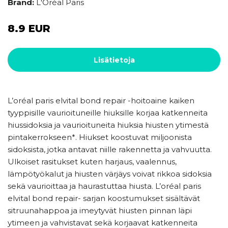
Brand:
L'Oréal Paris
8.9 EUR
Lisätietoja
L’oréal paris elvital bond repair -hoitoaine kaiken
tyyppisille vaurioituneille hiuksille korjaa katkenneita
hiussidoksia ja vaurioituneita hiuksia hiusten ytimestä
pintakerrokseen*. Hiukset koostuvat miljoonista
sidoksista, jotka antavat niille rakennetta ja vahvuutta.
Ulkoiset rasitukset kuten harjaus, vaalennus,
lämpötyökalut ja hiusten värjäys voivat rikkoa sidoksia
sekä vaurioittaa ja haurastuttaa hiusta. L’oréal paris
elvital bond repair- sarjan koostumukset sisältävät
sitruunahappoa ja imeytyvät hiusten pinnan läpi
ytimeen ja vahvistavat sekä korjaavat katkenneita