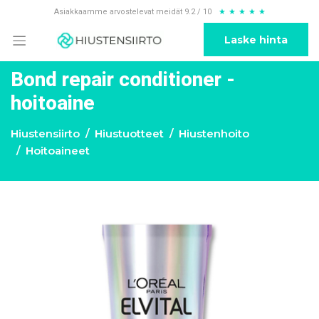
Asiakkaamme arvostelevat meidät 9.2 / 10
★
★
★
★
★
Laske hinta
Bond repair conditioner -
hoitoaine
Hiustensiirto
Hiustuotteet
Hiustenhoito
Hoitoaineet