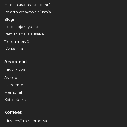
Miten hiustensiirto toimii?
Pelasta vetäytyvä hiusraja
Blogi
Tietosuojakäytäntö
Vastuuvapauslauseke
Tietoa meistä
Sivukartta
Arvostelut
Cityklinikka
Asmed
Estecenter
Memorial
Katso Kaikki
Kohteet
Hiustensiirto Suomessa