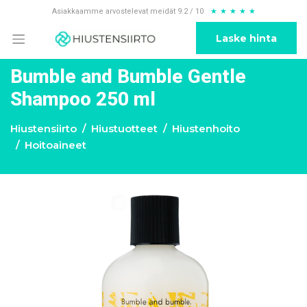
Asiakkaamme arvostelevat meidät 9.2 / 10
★
★
★
★
★
Laske hinta
Bumble and Bumble Gentle
Shampoo 250 ml
Hiustensiirto
Hiustuotteet
Hiustenhoito
Hoitoaineet