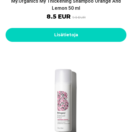
My.Organics My Thickening Shampoo Orange And
Lemon 50 ml
8.5 EUR
9.5 EUR
Lisätietoja