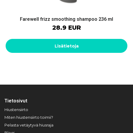
Farewell frizz smoothing shampoo 236 ml
28.9 EUR
Lisätietoja
Tietosivut
Hiustensiirto
Miten hiustensiirto toimii?
Pelasta vetäytyvä hiusraja
Blogi