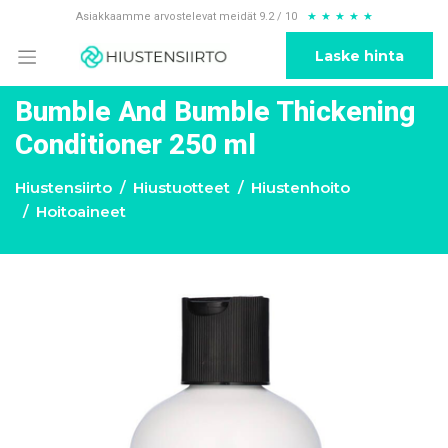
Asiakkaamme arvostelevat meidät 9.2 / 10
★
★
★
★
★
Laske hinta
Bumble And Bumble Thickening
Conditioner 250 ml
Hiustensiirto
Hiustuotteet
Hiustenhoito
Hoitoaineet