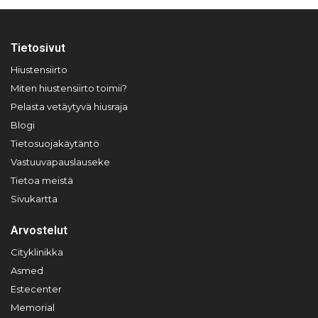
Tietosivut
Hiustensiirto
Miten hiustensiirto toimii?
Pelasta vetäytyvä hiusraja
Blogi
Tietosuojakäytäntö
Vastuuvapauslauseke
Tietoa meistä
Sivukartta
Arvostelut
Cityklinikka
Asmed
Estecenter
Memorial