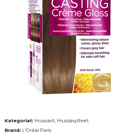
Kategoriat:
Hiusvärit
,
Hiussävytteet
Brand:
L'Oréal Paris