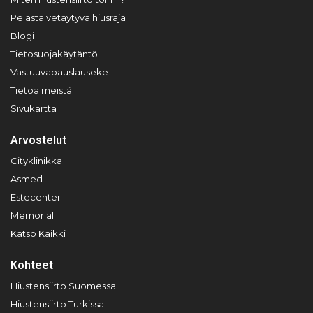
Pelasta vetäytyvä hiusraja
Blogi
Tietosuojakäytäntö
Vastuuvapauslauseke
Tietoa meistä
Sivukartta
Arvostelut
Cityklinikka
Asmed
Estecenter
Memorial
Katso Kaikki
Kohteet
Hiustensiirto Suomessa
Hiustensiirto Turkissa