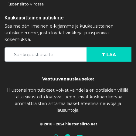
Hiustensiirto Virossa
Kuukausittainen uutiskirje
Saa meidän ilmainen e-kirjamme ja kuukausittainen
uutiskirjeemme, josta löydät vinkkejä ja inspiroivia
kokemuksia.
TILAA
Vastuuvapauslauseke:
Hiustensiirron tulokset voivat vaihdella eri potilaiden välillä.
Tältä sivustolta löytyvät tiedot eivät koskaan korvaa
ammattilaisten antamia lääketieteellisiä neuvoja ja
lausuntoja.
© 2018 - 2024 hiustensiirto.net