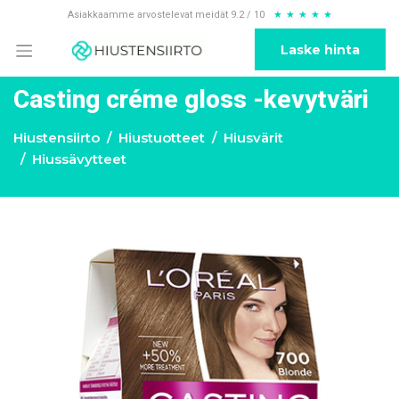
Asiakkaamme arvostelevat meidät 9.2 / 10
★
★
★
★
★
Laske hinta
Casting créme gloss -kevytväri
Hiustensiirto
Hiustuotteet
Hiusvärit
Hiussävytteet