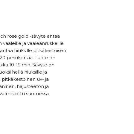
ech rose gold -sävyte antaa
 vaaleille ja vaaleanruskeille
 antaa hiuksille pitkäkestoisen
 20 pesukertaa. Tuote on
ika 10-15 min. Sävyte on
ksi hellä hiuksille ja
 pitkäkestoinen uv- ja
ninen, hajusteeton ja
 valmistettu suomessa.