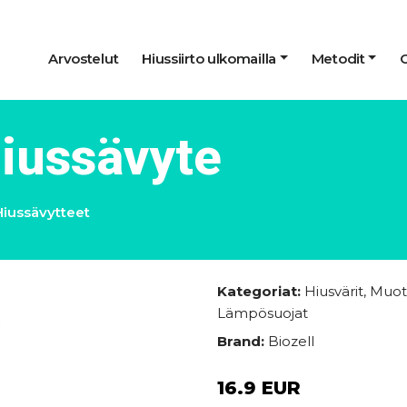
Arvostelut
Hiussiirto ulkomailla
Metodit
hiussävyte
Hiussävytteet
Kategoriat:
Hiusvärit
,
Muot
Lämpösuojat
Brand:
Biozell
16.9 EUR