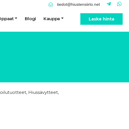
tiedot@hiustensiirto.net
Oppaat
Blogi
Kauppa
Laske hinta
oilutuotteet
,
Hiussävytteet
,