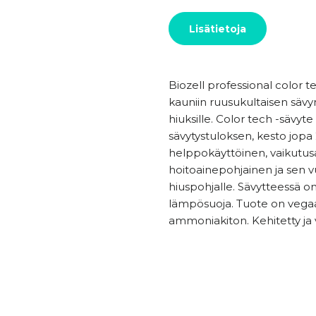
Lisätietoja
Biozell professional color t
kauniin ruusukultaisen sävyn
hiuksille. Color tech -sävyte
sävytystuloksen, kesto jopa
helppokäyttöinen, vaikutusa
hoitoainepohjainen ja sen vuo
hiuspohjalle. Sävytteessä on
lämpösuoja. Tuote on vegaa
ammoniakiton. Kehitetty ja