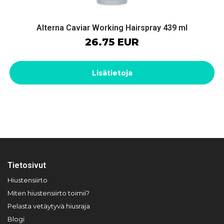
Alterna Caviar Working Hairspray 439 ml
26.75 EUR
Lisätietoja
Tietosivut
Hiustensiirto
Miten hiustensiirto toimii?
Pelasta vetäytyvä hiusraja
Blogi