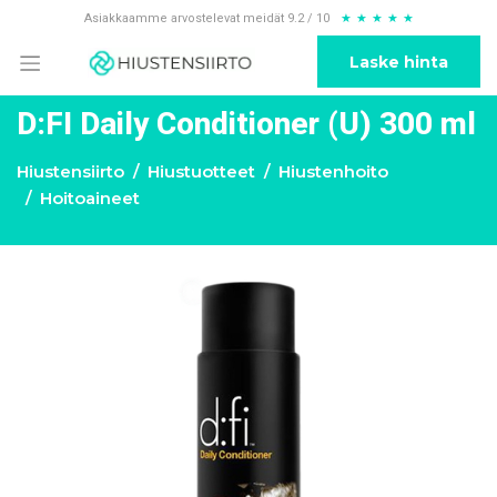
Asiakkaamme arvostelevat meidät 9.2 / 10
★
★
★
★
★
Laske hinta
D:FI Daily Conditioner (U) 300 ml
Hiustensiirto
Hiustuotteet
Hiustenhoito
Hoitoaineet