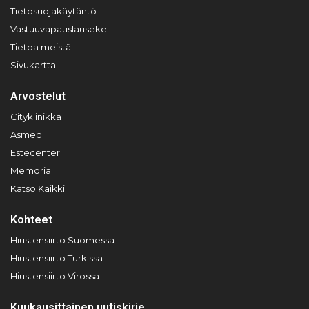
Tietosuojakäytäntö
Vastuuvapauslauseke
Tietoa meistä
Sivukartta
Arvostelut
Cityklinikka
Asmed
Estecenter
Memorial
Katso Kaikki
Kohteet
Hiustensiirto Suomessa
Hiustensiirto Turkissa
Hiustensiirto Virossa
Kuukausittainen uutiskirje