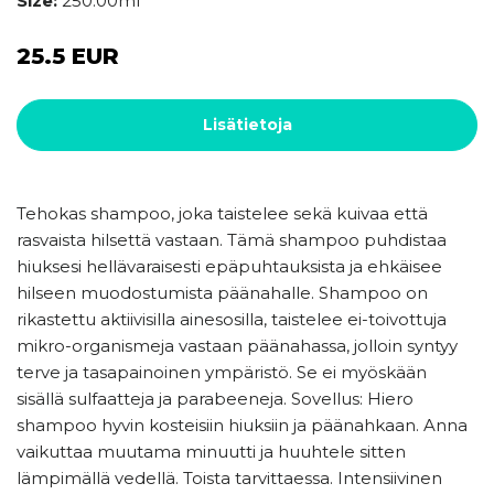
Size:
250.00ml
25.5 EUR
Lisätietoja
Tehokas shampoo, joka taistelee sekä kuivaa että
rasvaista hilsettä vastaan. Tämä shampoo puhdistaa
hiuksesi hellävaraisesti epäpuhtauksista ja ehkäisee
hilseen muodostumista päänahalle. Shampoo on
rikastettu aktiivisilla ainesosilla, taistelee ei-toivottuja
mikro-organismeja vastaan päänahassa, jolloin syntyy
terve ja tasapainoinen ympäristö. Se ei myöskään
sisällä sulfaatteja ja parabeeneja. Sovellus: Hiero
shampoo hyvin kosteisiin hiuksiin ja päänahkaan. Anna
vaikuttaa muutama minuutti ja huuhtele sitten
lämpimällä vedellä. Toista tarvittaessa. Intensiivinen