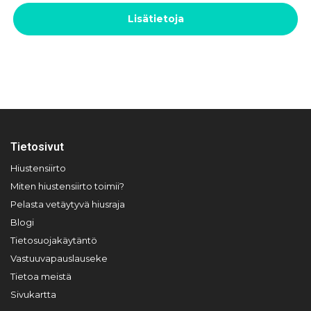
Lisätietoja
Tietosivut
Hiustensiirto
Miten hiustensiirto toimii?
Pelasta vetäytyvä hiusraja
Blogi
Tietosuojakäytäntö
Vastuuvapauslauseke
Tietoa meistä
Sivukartta