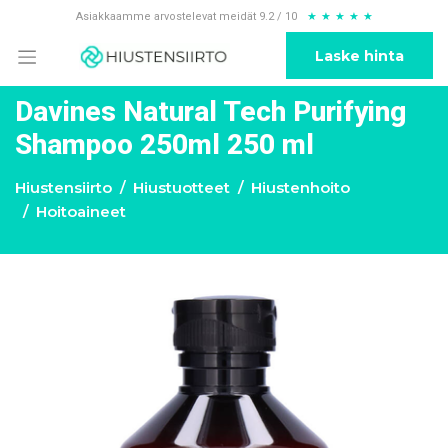
Asiakkaamme arvostelevat meidät 9.2 / 10
★
★
★
★
★
Laske hinta
Davines Natural Tech Purifying
Shampoo 250ml 250 ml
Hiustensiirto
Hiustuotteet
Hiustenhoito
Hoitoaineet