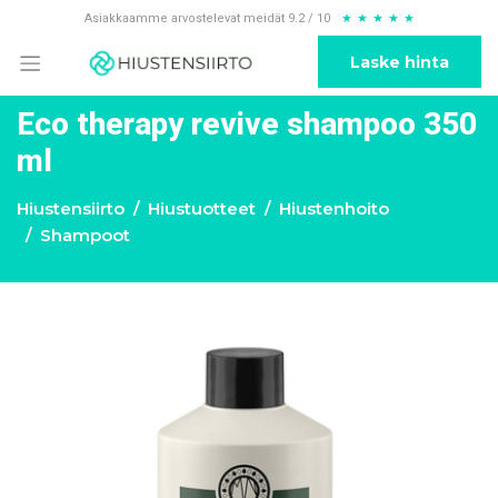
Asiakkaamme arvostelevat meidät 9.2 / 10
★
★
★
★
★
Laske hinta
Eco therapy revive shampoo 350
ml
Hiustensiirto
Hiustuotteet
Hiustenhoito
Shampoot