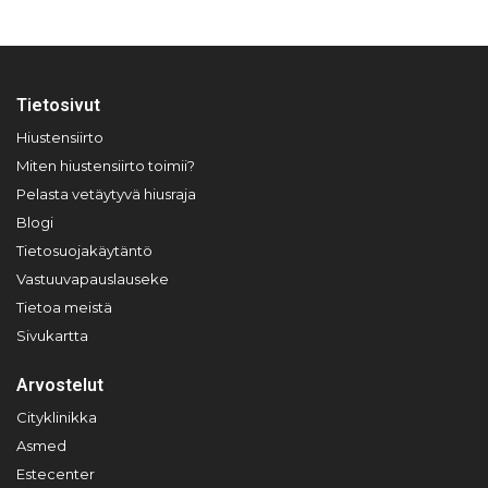
Tietosivut
Hiustensiirto
Miten hiustensiirto toimii?
Pelasta vetäytyvä hiusraja
Blogi
Tietosuojakäytäntö
Vastuuvapauslauseke
Tietoa meistä
Sivukartta
Arvostelut
Cityklinikka
Asmed
Estecenter