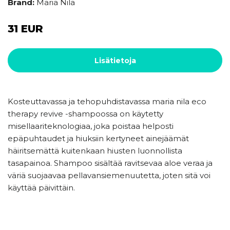
Brand:
Maria Nila
31 EUR
Lisätietoja
Kosteuttavassa ja tehopuhdistavassa maria nila eco
therapy revive -shampoossa on käytetty
misellaariteknologiaa, joka poistaa helposti
epäpuhtaudet ja hiuksiin kertyneet ainejäämät
häiritsemättä kuitenkaan hiusten luonnollista
tasapainoa. Shampoo sisältää ravitsevaa aloe veraa ja
väriä suojaavaa pellavansiemenuutetta, joten sitä voi
käyttää päivittäin.