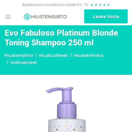
Asiakkaamme arvostelevat meidät 9.2 / 10
★
★
★
★
★
Laske hinta
Evo Fabuloso Platinum Blonde
Toning Shampoo 250 ml
Hiustensiirto
Hiustuotteet
Hiustenhoito
Hoitoaineet