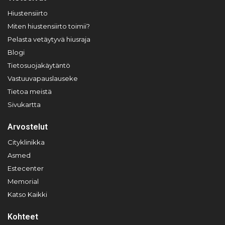
Hiustensiirto
Miten hiustensiirto toimii?
Pelasta vetäytyvä hiusraja
Blogi
Tietosuojakäytäntö
Vastuuvapauslauseke
Tietoa meistä
Sivukartta
Arvostelut
Cityklinikka
Asmed
Estecenter
Memorial
Katso Kaikki
Kohteet