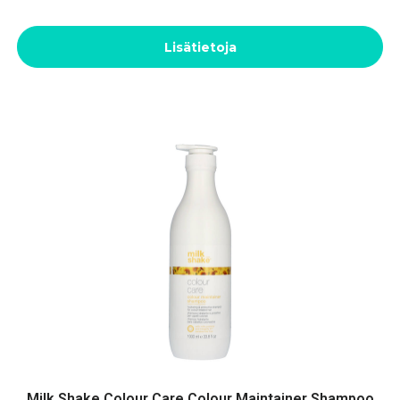
Lisätietoja
Milk Shake Colour Care Colour Maintainer Shampoo