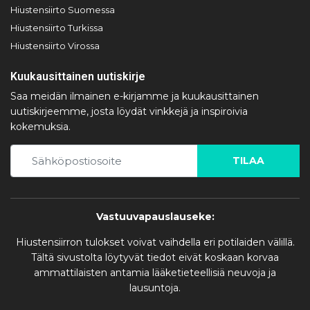
Hiustensiirto Suomessa
Hiustensiirto Turkissa
Hiustensiirto Virossa
Kuukausittainen uutiskirje
Saa meidän ilmainen e-kirjamme ja kuukausittainen
uutiskirjeemme, josta löydät vinkkejä ja inspiroivia
kokemuksia.
TILAA
Vastuuvapauslauseke:
Hiustensiirron tulokset voivat vaihdella eri potilaiden välillä.
Tältä sivustolta löytyvät tiedot eivät koskaan korvaa
ammattilaisten antamia lääketieteellisiä neuvoja ja
lausuntoja.