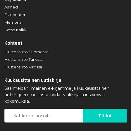
Asmed
Estecenter
Memorial
Katso Kaikki
Kohteet
Hiustensiirto Suomessa
Hiustensiirto Turkissa
Hiustensiirto Virossa
Kuukausittainen uutiskirje
Saa meidän ilmainen e-kirjamme ja kuukausittainen
uutiskirjeemme, josta löydät vinkkejä ja inspiroivia
kokemuksia.
TILAA