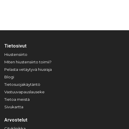
Tietosivut
Hiustensiirto
Miten hiustensiirto toimii?
Pelasta vetäytyvä hiusraja
Blogi
Tietosuojakäytäntö
Vastuuvapauslauseke
Tietoa meistä
Sivukartta
Arvostelut
Cityklinikka