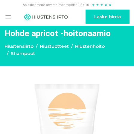
Asiakkaamme arvostelevat meidät 9.2 / 10
★
★
★
★
★
Laske hinta
Hohde apricot -hoitonaamio
Hiustensiirto
Hiustuotteet
Hiustenhoito
Shampoot