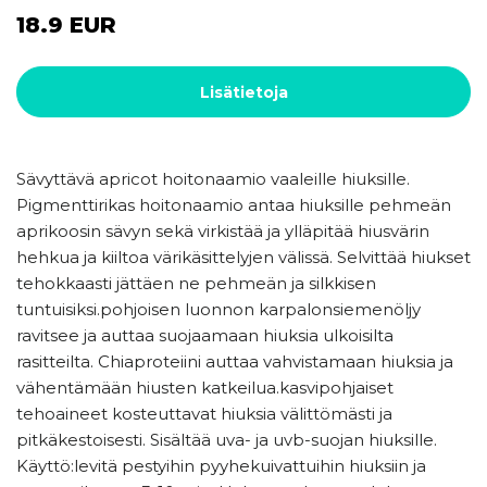
18.9 EUR
Lisätietoja
Sävyttävä apricot hoitonaamio vaaleille hiuksille.
Pigmenttirikas hoitonaamio antaa hiuksille pehmeän
aprikoosin sävyn sekä virkistää ja ylläpitää hiusvärin
hehkua ja kiiltoa värikäsittelyjen välissä. Selvittää hiukset
tehokkaasti jättäen ne pehmeän ja silkkisen
tuntuisiksi.pohjoisen luonnon karpalonsiemenöljy
ravitsee ja auttaa suojaamaan hiuksia ulkoisilta
rasitteilta. Chiaproteiini auttaa vahvistamaan hiuksia ja
vähentämään hiusten katkeilua.kasvipohjaiset
tehoaineet kosteuttavat hiuksia välittömästi ja
pitkäkestoisesti. Sisältää uva- ja uvb-suojan hiuksille.
Käyttö:levitä pestyihin pyyhekuivattuihin hiuksiin ja