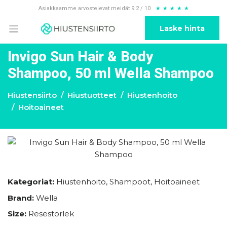
Asiakkaamme arvostelevat meidät 9.2 / 10
★
★
★
★
★
Laske hinta
Invigo Sun Hair & Body
Shampoo, 50 ml Wella Shampoo
Hiustensiirto
Hiustuotteet
Hiustenhoito
Hoitoaineet
Kategoriat:
Hiustenhoito
,
Shampoot
,
Hoitoaineet
Brand:
Wella
Size:
Resestorlek