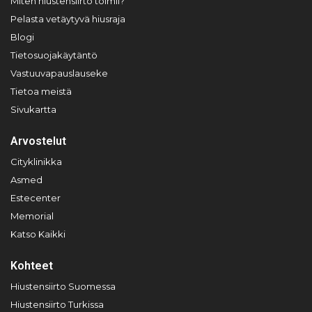
Miten hiustensiirto toimii?
Pelasta vetäytyvä hiusraja
Blogi
Tietosuojakäytäntö
Vastuuvapauslauseke
Tietoa meistä
Sivukartta
Arvostelut
Cityklinikka
Asmed
Estecenter
Memorial
Katso Kaikki
Kohteet
Hiustensiirto Suomessa
Hiustensiirto Turkissa