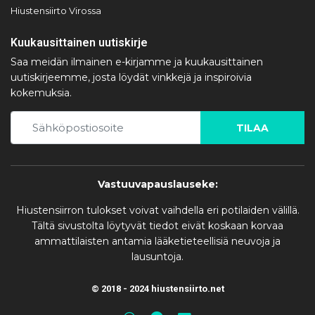
Hiustensiirto Virossa
Kuukausittainen uutiskirje
Saa meidän ilmainen e-kirjamme ja kuukausittainen
uutiskirjeemme, josta löydät vinkkejä ja inspiroivia
kokemuksia.
TILAA
Vastuuvapauslauseke:
Hiustensiirron tulokset voivat vaihdella eri potilaiden välillä.
Tältä sivustolta löytyvät tiedot eivät koskaan korvaa
ammattilaisten antamia lääketieteellisiä neuvoja ja
lausuntoja.
© 2018 - 2024 hiustensiirto.net