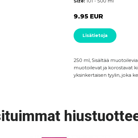
Size:
101 - 500 ml
9.95 EUR
Lisätietoja
250 ml, Sisältää muotoilevi
muotoilevat ja korostavat k
yksinkertaisen tyylin, joka k
ituimmat hiustuottee