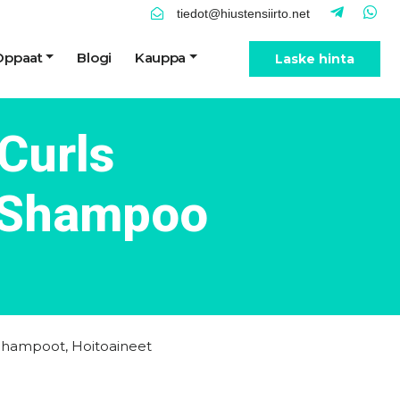
tiedot@hiustensiirto.net
Oppaat
Blogi
Kauppa
Laske hinta
Curls
a Shampoo
Shampoot
,
Hoitoaineet