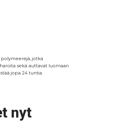
a polymeerejä, jotka
iharoita sekä auttavat luomaan
estää jopa 24 tuntia.
t nyt