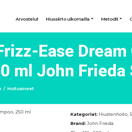
Arvostelut
Hiussiirto ulkomailla
Metodit
Frizz-Ease Dream 
0 ml John Fried
o
Hoitoaineet
Kategoriat:
Hiustenhoito
,
Brand:
John Frieda