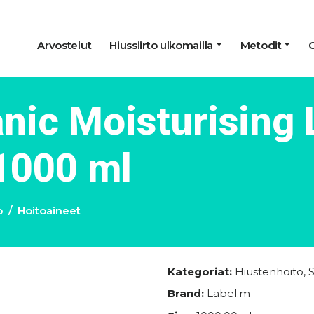
Arvostelut
Hiussiirto ulkomailla
Metodit
anic Moisturising
1000 ml
o
Hoitoaineet
Kategoriat:
Hiustenhoito
,
Brand:
Label.m