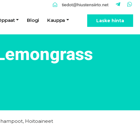
tiedot@hiustensiirto.net
Oppaat
Blogi
Kauppa
Laske hinta
 Lemongrass
Shampoot
,
Hoitoaineet