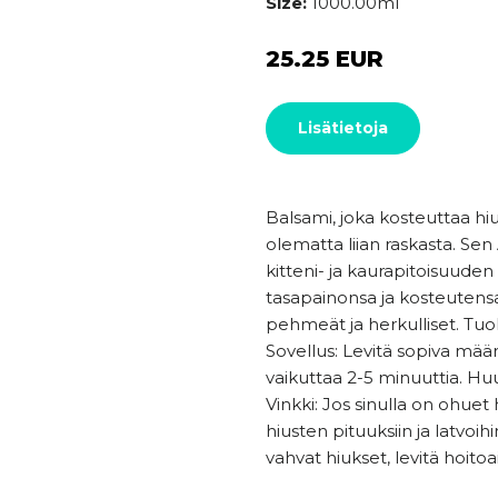
Size:
1000.00ml
25.25 EUR
Lisätietoja
Balsami, joka kosteuttaa hiuk
olematta liian raskasta. Sen
kitteni- ja kaurapitoisuuden 
tasapainonsa ja kosteutensa,
pehmeät ja herkulliset. Tuo
Sovellus: Levitä sopiva määr
vaikuttaa 2-5 minuuttia. Huuh
Vinkki: Jos sinulla on ohuet 
hiusten pituuksiin ja latvoihi
vahvat hiukset, levitä hoitoa