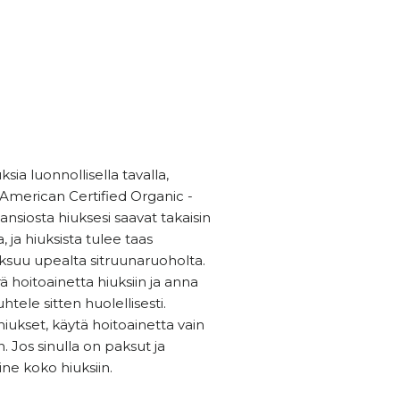
sia luonnollisella tavalla,
 American Certified Organic -
ansiosta hiuksesi saavat takaisin
 ja hiuksista tulee taas
ksuu upealta sitruunaruoholta.
ä hoitoainetta hiuksiin ja anna
tele sitten huolellisesti.
hiukset, käytä hoitoainetta vain
n. Jos sinulla on paksut ja
ine koko hiuksiin.