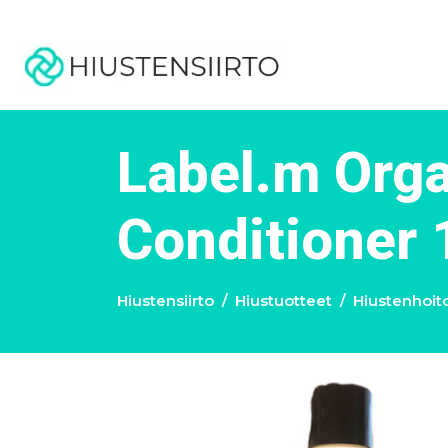
Label.m Org
Conditioner 
Hiustensiirto
Hiustuotteet
Hiustenhoit