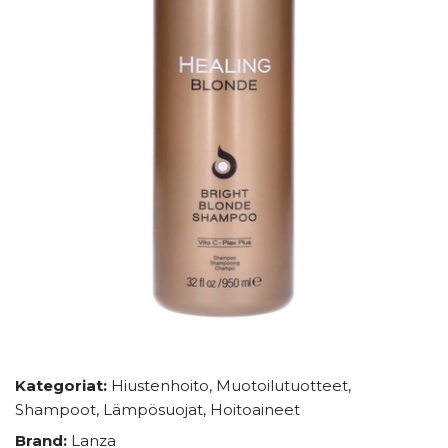
Kategoriat:
Hiustenhoito
,
Muotoilutuotteet
,
Shampoot
,
Lämpösuojat
,
Hoitoaineet
Brand:
Lanza