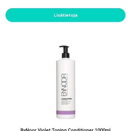
Lisätietoja
ByNoor Violet Toning Conditioner 1000ml