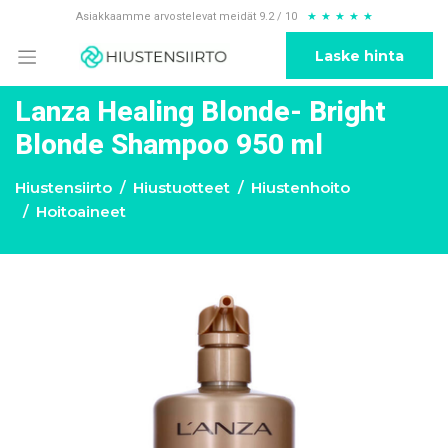
Asiakkaamme arvostelevat meidät 9.2 / 10
★
★
★
★
★
Laske hinta
Lanza Healing Blonde- Bright
Blonde Shampoo 950 ml
Hiustensiirto
Hiustuotteet
Hiustenhoito
Hoitoaineet