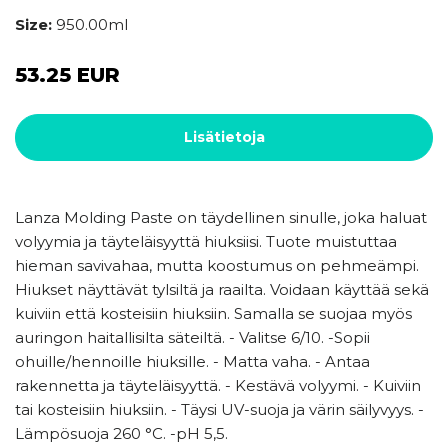
Size:
950.00ml
53.25 EUR
Lisätietoja
Lanza Molding Paste on täydellinen sinulle, joka haluat
volyymia ja täyteläisyyttä hiuksiisi. Tuote muistuttaa
hieman savivahaa, mutta koostumus on pehmeämpi.
Hiukset näyttävät tylsiltä ja raailta. Voidaan käyttää sekä
kuiviin että kosteisiin hiuksiin. Samalla se suojaa myös
auringon haitallisilta säteiltä. - Valitse 6/10. -Sopii
ohuille/hennoille hiuksille. - Matta vaha. - Antaa
rakennetta ja täyteläisyyttä. - Kestävä volyymi. - Kuiviin
tai kosteisiin hiuksiin. - Täysi UV-suoja ja värin säilyvyys. -
Lämpösuoja 260 °C. -pH 5,5.