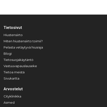
Tietosivut
Hiustensiirto
Miten hiustensiirto toimii?
Pelasta vetäytyvä hiusraja
Blogi
Tietosuojakäytäntö
Vastuuvapauslauseke
Tietoa meistä
Sivukartta
Arvostelut
Cityklinikka
Asmed