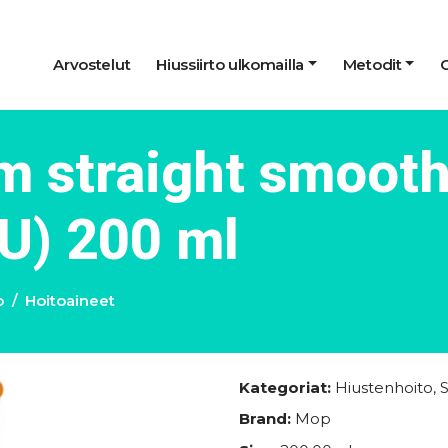
Arvostelut
Hiussiirto ulkomailla
Metodit
m straight smooth
(U) 200 ml
o
Hoitoaineet
Kategoriat:
Hiustenhoito
,
Brand:
Mop