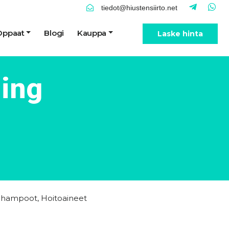
tiedot@hiustensiirto.net
Oppaat
Blogi
Kauppa
Laske hinta
ing
Shampoot
,
Hoitoaineet