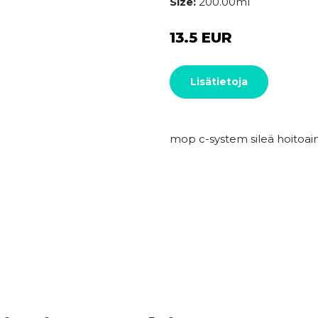
Size:
200.00ml
13.5 EUR
Lisätietoja
mop c-system sileä hoitoai