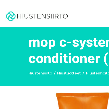
mop c-syste
conditioner 
Hiustensiirto
Hiustuotteet
Hiustenhoit