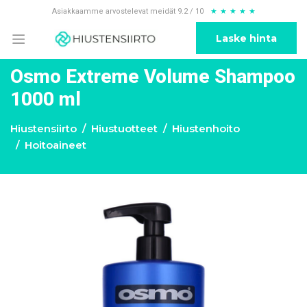
Asiakkaamme arvostelevat meidät 9.2 / 10
★
★
★
★
★
Laske hinta
Osmo Extreme Volume Shampoo
1000 ml
Hiustensiirto
Hiustuotteet
Hiustenhoito
Hoitoaineet