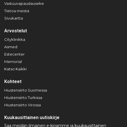
Vastuuvapauslauseke
Tietoa meistä
Sivukartta
Arvostelut
Cityklinikka
Asmed
Estecenter
Memorial
Katso Kaikki
Kohteet
Hiustensiirto Suomessa
Hiustensiirto Turkissa
Hiustensiirto Virossa
Kuukausittainen uutiskirje
Saa meidän ilmainen e-kirjamme ja kuukausittainen