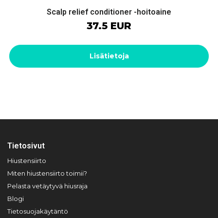
Scalp relief conditioner -hoitoaine
37.5 EUR
Lisätietoja
Tietosivut
Hiustensiirto
Miten hiustensiirto toimii?
Pelasta vetäytyvä hiusraja
Blogi
Tietosuojakäytäntö