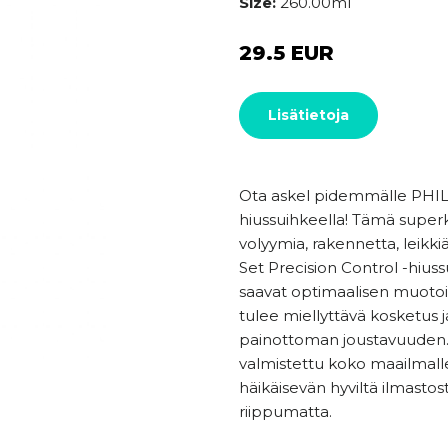
Size:
260.00ml
29.5 EUR
Lisätietoja
Ota askel pidemmälle PHILI
hiussuihkeella! Tämä superk
volyymia, rakennetta, leikkiä
Set Precision Control -hiuss
saavat optimaalisen muotoil
tulee miellyttävä kosketus 
painottoman joustavuuden. J
valmistettu koko maailmalle
häikäisevän hyviltä ilmastos
riippumatta.