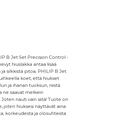
P B Jet Set Precision Control -
evyt hiuslakka antaa lisää
 ja silkkistä pitoa. PHILIP B Jet
uihkeella koet, että hiukset
un ja ihanan tuoksun, niistä
ja ne saavat melkein
oten nauti vain siitä! Tuote on
, joten hiuksesi näyttävät aina
ta, korkeudesta ja olosuhteista