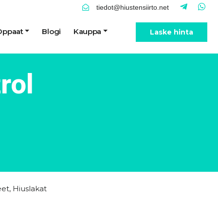
tiedot@hiustensiirto.net
Oppaat
Blogi
Kauppa
Laske hinta
rol
eet
,
Hiuslakat