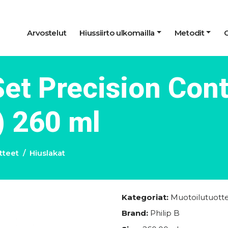
Arvostelut
Hiussiirto ulkomailla
Metodit
Set Precision Cont
) 260 ml
tteet
Hiuslakat
Kategoriat:
Muotoilutuott
Brand:
Philip B