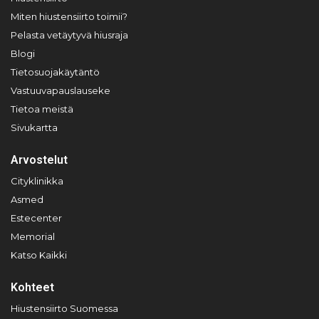
Miten hiustensiirto toimii?
Pelasta vetäytyvä hiusraja
Blogi
Tietosuojakäytäntö
Vastuuvapauslauseke
Tietoa meistä
Sivukartta
Arvostelut
Cityklinikka
Asmed
Estecenter
Memorial
Katso Kaikki
Kohteet
Hiustensiirto Suomessa