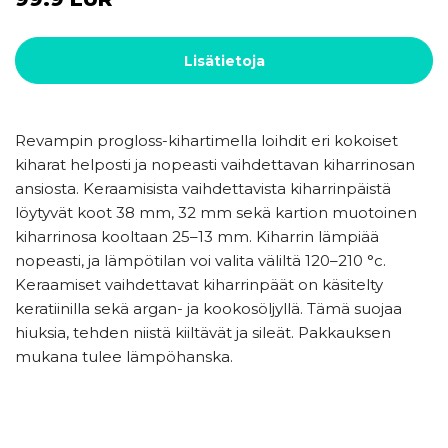
Lisätietoja
Revampin progloss-kihartimella loihdit eri kokoiset
kiharat helposti ja nopeasti vaihdettavan kiharrinosan
ansiosta. Keraamisista vaihdettavista kiharrinpäistä
löytyvät koot 38 mm, 32 mm sekä kartion muotoinen
kiharrinosa kooltaan 25–13 mm. Kiharrin lämpiää
nopeasti, ja lämpötilan voi valita väliltä 120–210 °c.
Keraamiset vaihdettavat kiharrinpäät on käsitelty
keratiinilla sekä argan- ja kookosöljyllä. Tämä suojaa
hiuksia, tehden niistä kiiltävät ja sileät. Pakkauksen
mukana tulee lämpöhanska.