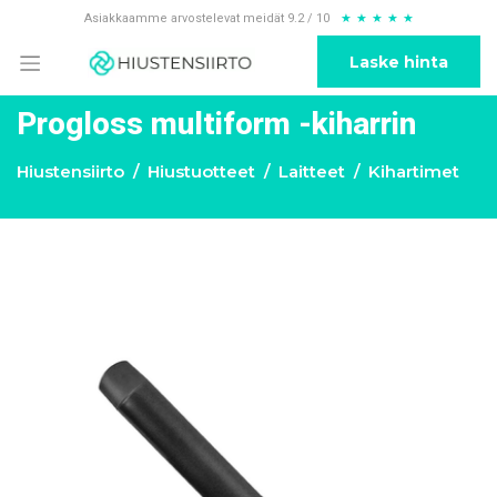
Asiakkaamme arvostelevat meidät 9.2 / 10
★
★
★
★
★
Laske hinta
Progloss multiform -kiharrin
Hiustensiirto
Hiustuotteet
Laitteet
Kihartimet