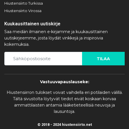
Hiustensiirto Turkissa
Hiustensiirto Virossa
Kuukausittainen uutiskirje
Saa meidän ilmainen e-kirjamme ja kuukausittainen
uutiskirjeemme, josta löydät vinkkejä ja inspiroivia
kokemuksia.
TILAA
Vastuuvapauslauseke:
Hiustensiirron tulokset voivat vaihdella eri potilaiden välillä.
Tältä sivustolta löytyvät tiedot eivät koskaan korvaa
ammattilaisten antamia lääketieteellisiä neuvoja ja
lausuntoja.
© 2018 - 2024 hiustensiirto.net