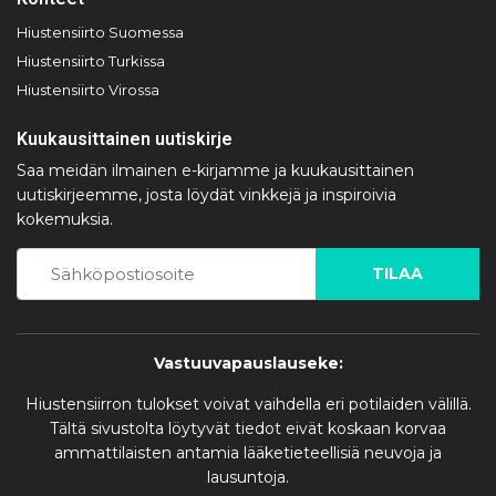
Hiustensiirto Suomessa
Hiustensiirto Turkissa
Hiustensiirto Virossa
Kuukausittainen uutiskirje
Saa meidän ilmainen e-kirjamme ja kuukausittainen
uutiskirjeemme, josta löydät vinkkejä ja inspiroivia
kokemuksia.
TILAA
Vastuuvapauslauseke:
Hiustensiirron tulokset voivat vaihdella eri potilaiden välillä.
Tältä sivustolta löytyvät tiedot eivät koskaan korvaa
ammattilaisten antamia lääketieteellisiä neuvoja ja
lausuntoja.