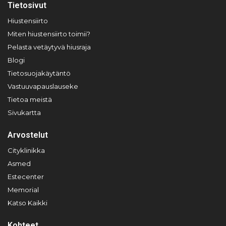
Tietosivut
Hiustensiirto
Miten hiustensiirto toimii?
Pelasta vetäytyvä hiusraja
Blogi
Tietosuojakäytäntö
Vastuuvapauslauseke
Tietoa meistä
Sivukartta
Arvostelut
Cityklinikka
Asmed
Estecenter
Memorial
Katso Kaikki
Kohteet