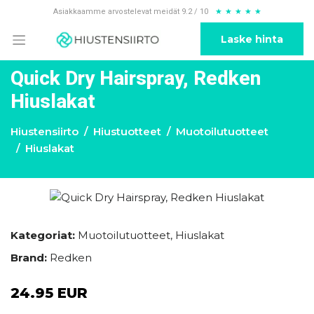
Asiakkaamme arvostelevat meidät 9.2 / 10
★
★
★
★
★
Laske hinta
Quick Dry Hairspray, Redken
Hiuslakat
Hiustensiirto
Hiustuotteet
Muotoilutuotteet
Hiuslakat
Kategoriat:
Muotoilutuotteet
,
Hiuslakat
Brand:
Redken
24.95 EUR