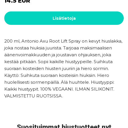
14.5 EUR
Lisätietoja
200 ml, Antonio Axu Root Lift Spray on kevyt hiuslakka,
joka nostaa hiuksia juurista. Tarjoaa maksimaalisen
äänenvoimakkuuden ja joustavan ohjauksen, joka
kestää pitkään. Sopii kaikille hiustyypeille. Suihkuta
suoraan kosteiden hiusten juuriin ja hiero sormin.
Käyttö: Suihkuta suoraan kosteisiin hiuksiin. Hiero
huolellisesti sormenpäillä. Älä huuhtele. Hiustyyppi:
Kaikki hiustyypit. 100% VEGAANI. ILMAN SILIKONIT.
VALMISTETTU RUOTSISSA.
Suosituimmat hiustuotteet nyt