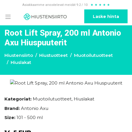
Asiakkaamme arvostelevat meidät 9.2 / 10
★
★
★
★
★
Laske hinta
Root Lift Spray, 200 ml Antonio
Axu Hiuspuuterit
Hiustensiirto
Hiustuotteet
Muotoilutuotteet
Hiuslakat
Kategoriat:
Muotoilutuotteet
,
Hiuslakat
Brand:
Antonio Axu
Size:
101 - 500 ml