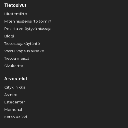
Tietosivut
Hiustensiirto
Miten hiustensiirto toimii?
Pelasta vetäytyvä hiusraja
Blogi
Tietosuojakäytäntö
Vastuuvapauslauseke
Tietoa meistä
Sivukartta
Arvostelut
Cityklinikka
Asmed
Estecenter
Memorial
Katso Kaikki