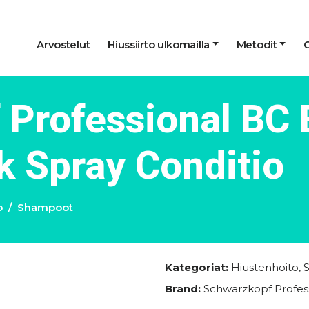
Arvostelut
Hiussiirto ulkomailla
Metodit
 Professional BC
k Spray Conditio
o
Shampoot
Kategoriat:
Hiustenhoito
,
Brand:
Schwarzkopf Profes