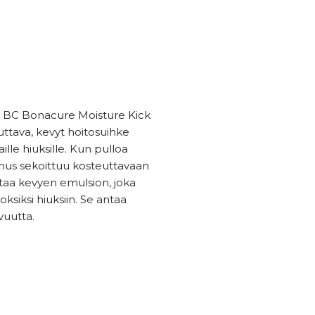
l BC Bonacure Moisture Kick
ttava, kevyt hoitosuihke
aille hiuksille. Kun pulloa
umus sekoittuu kosteuttavaan
aa kevyen emulsion, joka
oksiksi hiuksiin. Se antaa
vuutta.