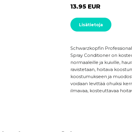
13.95 EUR
Lisätietoja
Schwarzkopfin Professiona
Spray Conditioner on kosteu
normaaleille ja kuiville, haur
ravistetaan, hoitava koost
koostumukseen ja muodost
voidaan levittää ohuiksi kerr
ilmavaa, kosteuttavaa hoita