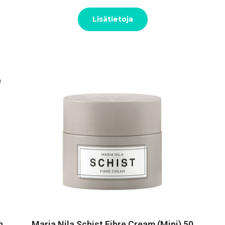
Lisätietoja
n
Maria Nila Schist Fibre Cream (Mini) 50