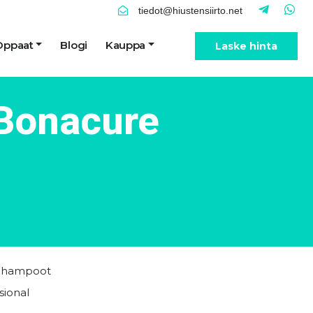
tiedot@hiustensiirto.net
Oppaat
Blogi
Kauppa
Laske hinta
 Bonacure
Shampoot
sional