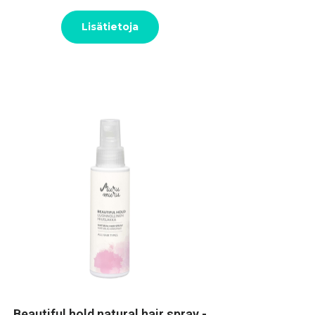
Lisätietoja
Beautiful hold natural hair spray -