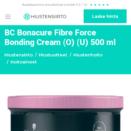
Asiakkaamme arvostelevat meidät 9.2 / 10
★
★
★
★
★
Laske hinta
BC Bonacure Fibre Force
Bonding Cream (O) (U) 500 ml
Hiustensiirto
Hiustuotteet
Hiustenhoito
Hoitoaineet