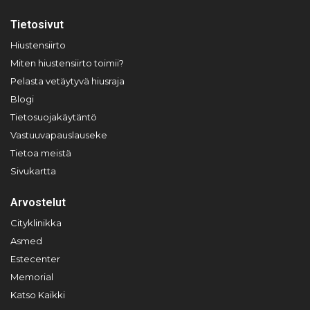
Tietosivut
Hiustensiirto
Miten hiustensiirto toimii?
Pelasta vetäytyvä hiusraja
Blogi
Tietosuojakäytäntö
Vastuuvapauslauseke
Tietoa meistä
Sivukartta
Arvostelut
Cityklinikka
Asmed
Estecenter
Memorial
Katso Kaikki