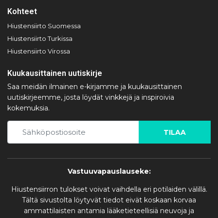
Kohteet
Hiustensiirto Suomessa
Hiustensiirto Turkissa
Hiustensiirto Virossa
Kuukausittainen uutiskirje
Saa meidän ilmainen e-kirjamme ja kuukausittainen
uutiskirjeemme, josta löydät vinkkejä ja inspiroivia
kokemuksia.
TILAA
Vastuuvapauslauseke:
Hiustensiirron tulokset voivat vaihdella eri potilaiden välillä.
Tältä sivustolta löytyvät tiedot eivät koskaan korvaa
ammattilaisten antamia lääketieteellisiä neuvoja ja