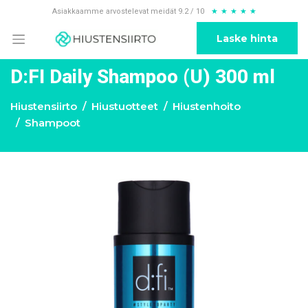
Asiakkaamme arvostelevat meidät 9.2 / 10
★
★
★
★
★
Laske hinta
D:FI Daily Shampoo (U) 300 ml
Hiustensiirto
Hiustuotteet
Hiustenhoito
Shampoot