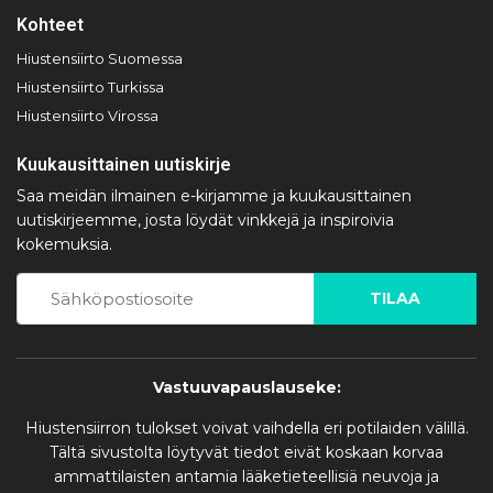
Kohteet
Hiustensiirto Suomessa
Hiustensiirto Turkissa
Hiustensiirto Virossa
Kuukausittainen uutiskirje
Saa meidän ilmainen e-kirjamme ja kuukausittainen
uutiskirjeemme, josta löydät vinkkejä ja inspiroivia
kokemuksia.
TILAA
Vastuuvapauslauseke:
Hiustensiirron tulokset voivat vaihdella eri potilaiden välillä.
Tältä sivustolta löytyvät tiedot eivät koskaan korvaa
ammattilaisten antamia lääketieteellisiä neuvoja ja