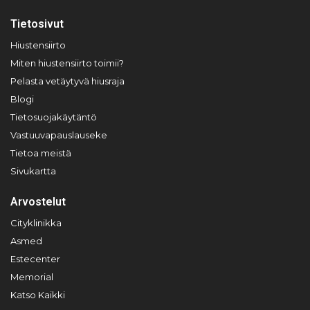
Tietosivut
Hiustensiirto
Miten hiustensiirto toimii?
Pelasta vetäytyvä hiusraja
Blogi
Tietosuojakäytäntö
Vastuuvapauslauseke
Tietoa meistä
Sivukartta
Arvostelut
Cityklinikka
Asmed
Estecenter
Memorial
Katso Kaikki