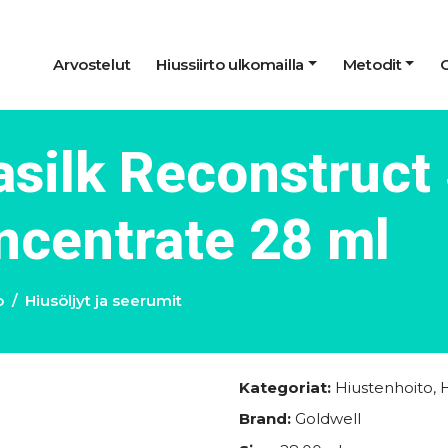
Arvostelut
Hiussiirto ulkomailla
Metodit
asilk Reconstruct 
ncentrate 28 ml
o
Hiusöljyt ja seerumit
Kategoriat:
Hiustenhoito
,
H
Brand:
Goldwell