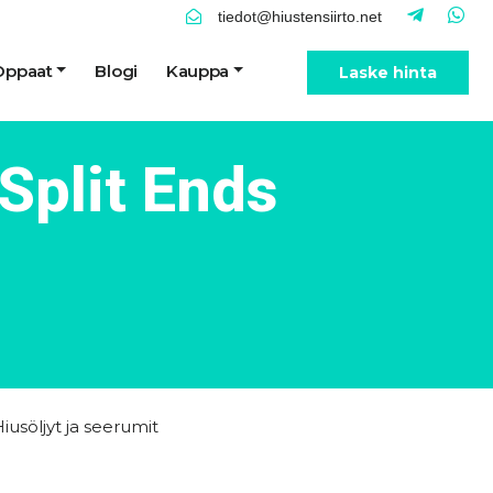
tiedot@hiustensiirto.net
Oppaat
Blogi
Kauppa
Laske hinta
Split Ends
iusöljyt ja seerumit