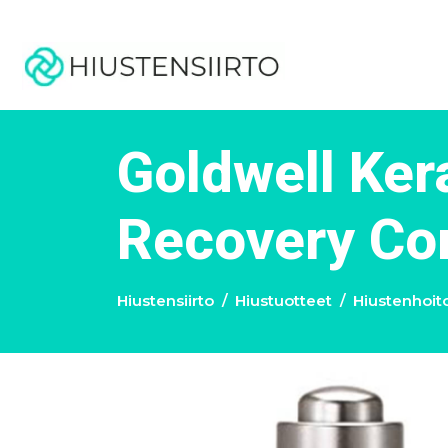
Goldwell Ker
Recovery Co
Hiustensiirto
Hiustuotteet
Hiustenhoit