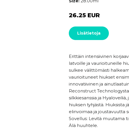
Size:
28.00ml
26.25 EUR
Lisätietoja
Erittäin intensiivinen korjaa
latvoille ja vaurioituneille h
sulkee välittömästi halkeam
vaurioituneet hiukset ensi
innovatiivinen ja ainutlaatu
Reconstruct Technologysta, j
silkkiesanssia ja Hyaloveiliä
hiuksen tyhjästä. Hiuksista 
elinvoimaa ja joustavuutta s
Sovellus: Levitä muutama tipp
Älä huuhtele.