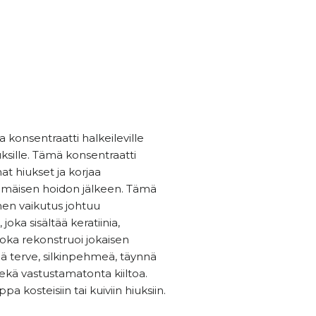
va konsentraatti halkeileville
iuksille. Tämä konsentraatti
at hiukset ja korjaa
mmäisen hoidon jälkeen. Tämä
inen vaikutus johtuu
oka sisältää keratiinia,
, joka rekonstruoi jokaisen
jää terve, silkinpehmeä, täynnä
ekä vastustamatonta kiiltoa.
a kosteisiin tai kuiviin hiuksiin.