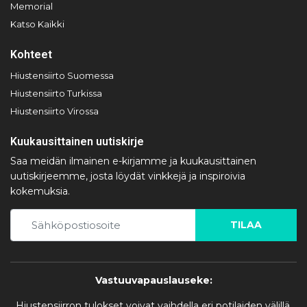
Memorial
Katso Kaikki
Kohteet
Hiustensiirto Suomessa
Hiustensiirto Turkissa
Hiustensiirto Virossa
Kuukausittainen uutiskirje
Saa meidän ilmainen e-kirjamme ja kuukausittainen
uutiskirjeemme, josta löydät vinkkejä ja inspiroivia
kokemuksia.
TILAA
Vastuuvapauslauseke:
Hiustensiirron tulokset voivat vaihdella eri potilaiden välillä.