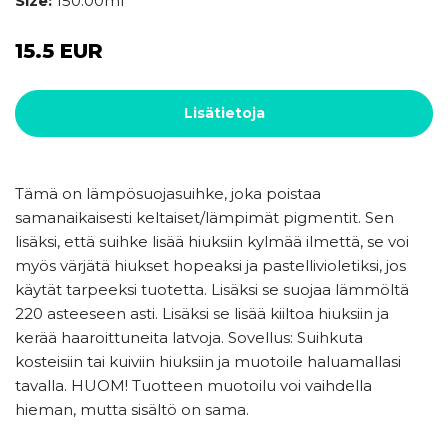
Size:
150.00ml
15.5 EUR
Lisätietoja
Tämä on lämpösuojasuihke, joka poistaa
samanaikaisesti keltaiset/lämpimät pigmentit. Sen
lisäksi, että suihke lisää hiuksiin kylmää ilmettä, se voi
myös värjätä hiukset hopeaksi ja pastellivioletiksi, jos
käytät tarpeeksi tuotetta. Lisäksi se suojaa lämmöltä
220 asteeseen asti. Lisäksi se lisää kiiltoa hiuksiin ja
kerää haaroittuneita latvoja. Sovellus: Suihkuta
kosteisiin tai kuiviin hiuksiin ja muotoile haluamallasi
tavalla. HUOM! Tuotteen muotoilu voi vaihdella
hieman, mutta sisältö on sama.