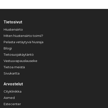
Tietosivut
Hiustensiirto
Miten hiustensiirto toimii?
Pelasta vetäytyvä hiusraja
Blogi
Tietosuojakäytäntö
Vastuuvapauslauseke
Tietoa meistä
Sivukartta
Arvostelut
Cityklinikka
Asmed
Estecenter