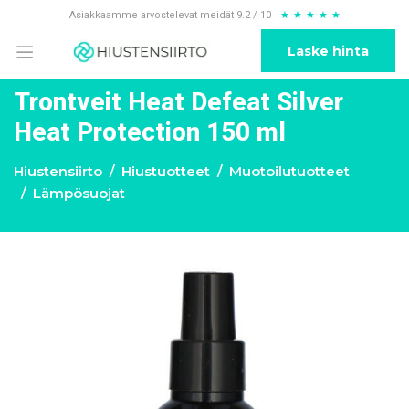
Asiakkaamme arvostelevat meidät 9.2 / 10
★
★
★
★
★
Laske hinta
Trontveit Heat Defeat Silver
Heat Protection 150 ml
Hiustensiirto
Hiustuotteet
Muotoilutuotteet
Lämpösuojat