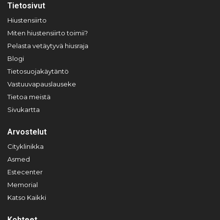
Tietosivut
Hiustensiirto
Miten hiustensiirto toimii?
Pelasta vetäytyvä hiusraja
Blogi
Tietosuojakäytäntö
Vastuuvapauslauseke
Tietoa meistä
Sivukartta
Arvostelut
Cityklinikka
Asmed
Estecenter
Memorial
Katso Kaikki
Kohteet