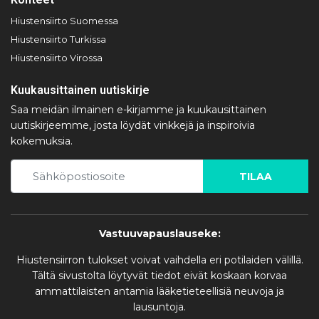
Hiustensiirto Suomessa
Hiustensiirto Turkissa
Hiustensiirto Virossa
Kuukausittainen uutiskirje
Saa meidän ilmainen e-kirjamme ja kuukausittainen
uutiskirjeemme, josta löydät vinkkejä ja inspiroivia
kokemuksia.
TILAA
Vastuuvapauslauseke:
Hiustensiirron tulokset voivat vaihdella eri potilaiden välillä.
Tältä sivustolta löytyvät tiedot eivät koskaan korvaa
ammattilaisten antamia lääketieteellisiä neuvoja ja
lausuntoja.