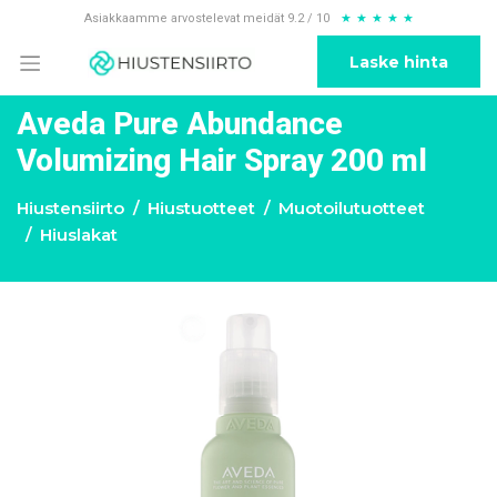
Asiakkaamme arvostelevat meidät 9.2 / 10
★
★
★
★
★
Laske hinta
Aveda Pure Abundance
Volumizing Hair Spray 200 ml
Hiustensiirto
Hiustuotteet
Muotoilutuotteet
Hiuslakat